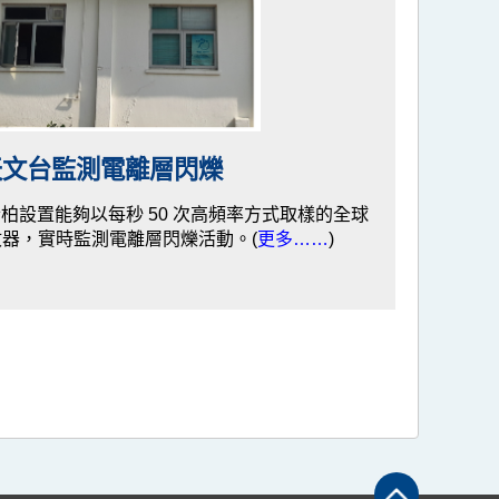
天文台監測電離層閃爍
在京士柏設置能夠以每秒 50 次高頻率方式取樣的全球
收器，實時監測電離層閃爍活動。(
更多……
)