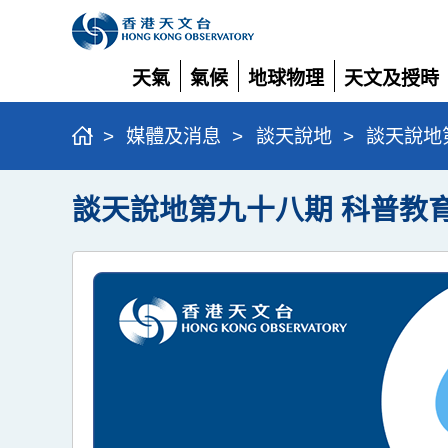
天氣
氣候
地球物理
天文及授時
展
展
展
展
開
開
開
開
>
媒體及消息
>
談天說地
>
談天說地第
談天說地第九十八期 科普教育 (2