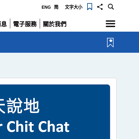
ENG
简
文字大小
選
消息
電子服務
關於我們
單
展
展
開
開