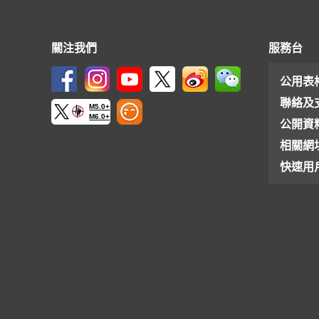
關注我們
服務台
公用表
聯絡及
M5.0+
M6.0+
公開資
相關網
快速用