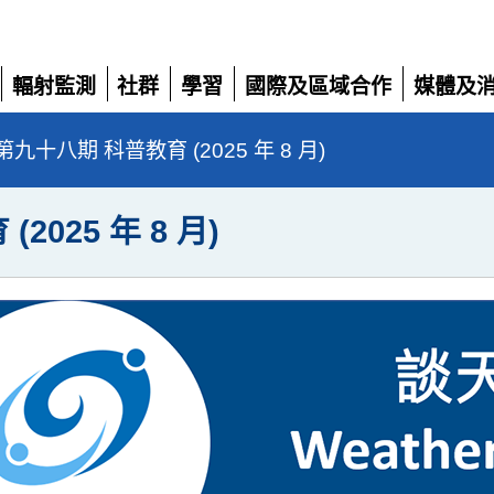
輻射監測
社群
學習
國際及區域合作
媒體及
展
展
展
展
展
開
開
開
開
開
九十八期 科普教育 (2025 年 8 月)
025 年 8 月)