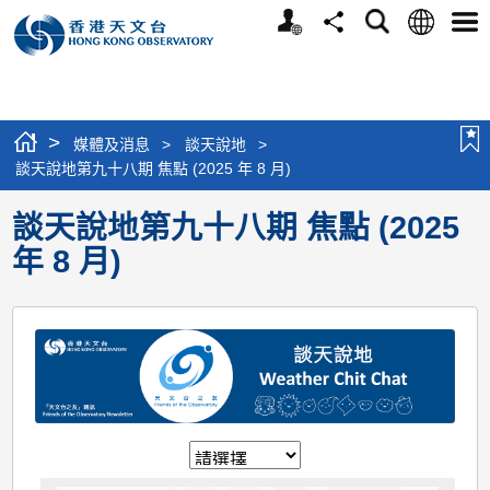
個
語
搜
分
選
人
言
尋
享
單
版
網
站
>
媒體及消息
>
談天說地
>
談天說地第九十八期 焦點 (2025 年 8 月)
談天說地第九十八期 焦點 (2025
年 8 月)