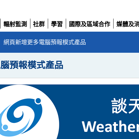
輻射監測
社群
學習
國際及區域合作
媒體及
展
展
展
展
展
開
開
開
開
開
」網頁新增更多電腦預報模式產品
電腦預報模式產品