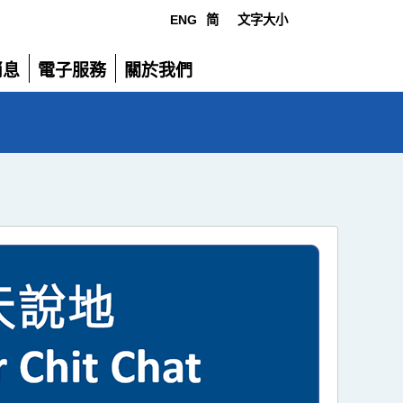
ENG
简
文字大小
選
消息
電子服務
關於我們
單
展
展
開
開