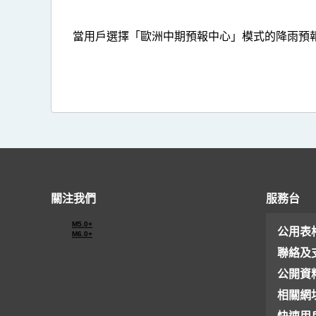
當用戶選擇「歐洲中期預報中心」模式的降雨預報時
關注我們
服務台
M5.0+
公用表
M6.0+
聯絡及
公開資
相關網