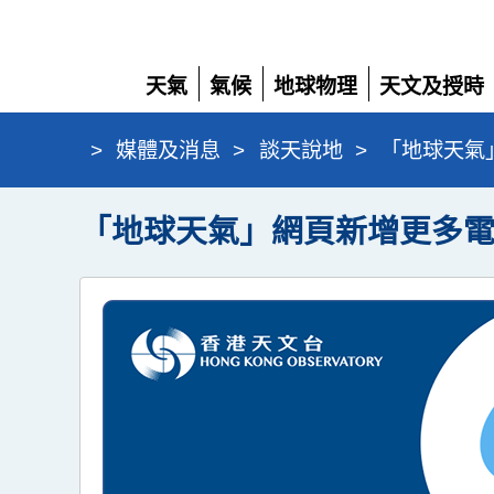
天氣
氣候
地球物理
天文及授時
展
展
展
展
開
開
開
開
>
媒體及消息
>
談天說地
>
「地球天氣
「地球天氣」網頁新增更多