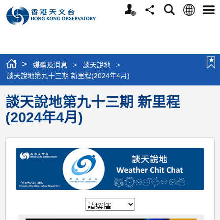
個
語
搜
分
選
人
言
尋
享
單
版
網
站
>
媒體及消息
>
談天說地
>
談天說地第九十三期 新里程(2024年4月)
談天說地第九十三期 新里程
(2024年4月)