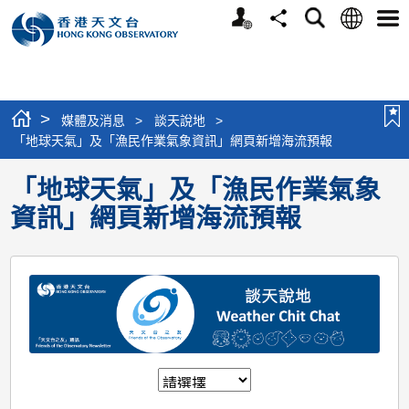
個
語
搜
分
選
人
言
尋
享
單
版
網
站
>
媒體及消息
>
談天說地
>
「地球天氣」及「漁民作業氣象資訊」網頁新增海流預報
「地球天氣」及「漁民作業氣象
資訊」網頁新增海流預報