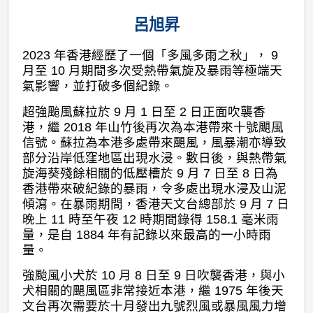
呂旭昇
2023 年香港經歷了一個「多風多雨之秋」， 9
月至 10 月期間多次受熱帶氣旋及暴雨等極端天
氣影響，並打破多個紀錄。
超強颱風蘇拉於 9 月 1 日至 2 日正面吹襲香
港，繼 2018 年山竹後再次為本港帶來十號颶風
信號。蘇拉為本港多處帶來颶風，風暴潮亦導致
部分沿岸低窪地區出現水浸。數日後，與熱帶氣
旋海葵殘餘相關的低壓槽於 9 月 7 日至 8 日為
香港帶來破紀錄的暴雨，令多處出現水浸及山泥
傾瀉。在暴雨期間，香港天文台總部於 9 月 7 日
晚上 11 時至午夜 12 時期間錄得 158.1 毫米雨
量，是自 1884 年有記錄以來最高的一小時雨
量。
強颱風小犬於 10 月 8 日至 9 日吹襲香港，與小
犬相關的颶風區非常接近本港，繼 1975 年後天
文台再次需要於十月發出九號烈風或暴風風力增