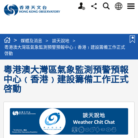
個
語
搜
分
選
人
言
尋
享
單
版
網
站
>
媒體及消息
>
談天說地
>
粵港澳大灣區氣象監測預警預報中心﹙香港﹚建設籌備工作正式
啓動
粵港澳大灣區氣象監測預警預報
中心﹙香港﹚建設籌備工作正式
啓動