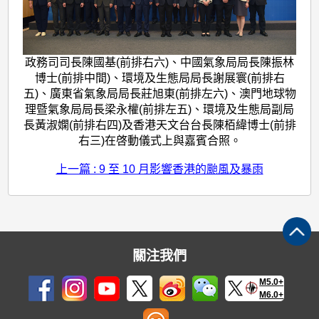
政務司司長陳國基(前排右六)、中國氣象局局長陳振林
博士(前排中間)、環境及生態局局長謝展寰(前排右
五)、廣東省氣象局局長莊旭東(前排左六)、澳門地球物
理暨氣象局局長梁永權(前排左五)、環境及生態局副局
長黃淑嫻(前排右四)及香港天文台台長陳栢緯博士(前排
右三)在啓動儀式上與嘉賓合照。
上一篇 : 9 至 10 月影響香港的颱風及暴雨
關注我們
M5.0+
M6.0+