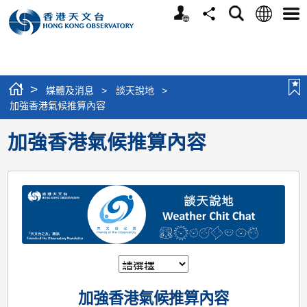
個
語
搜
分
選
人
言
尋
享
單
版
網
站
>
媒體及消息
>
談天說地
>
加強香港氣候推算內容
加強香港氣候推算內容
加強香港氣候推算內容