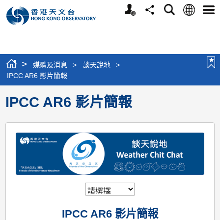
個
語
搜
分
選
人
言
尋
享
單
版
網
站
>
媒體及消息
>
談天說地
>
IPCC AR6 影片簡報
IPCC AR6 影片簡報
IPCC AR6 影片簡報