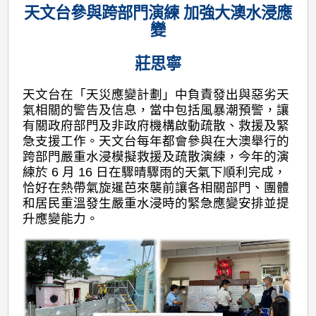
天文台參與跨部門演練 加強大澳水浸應
變
莊思寧
天文台在「天災應變計劃」中負責發出與惡劣天
氣相關的警告及信息，當中包括風暴潮預警，讓
有關政府部門及非政府機構啟動疏散、救援及緊
急支援工作。天文台每年都會參與在大澳舉行的
跨部門嚴重水浸模擬救援及疏散演練，今年的演
練於 6 月 16 日在驟晴驟雨的天氣下順利完成，
恰好在熱帶氣旋暹芭來襲前讓各相關部門、團體
和居民重溫發生嚴重水浸時的緊急應變安排並提
升應變能力。