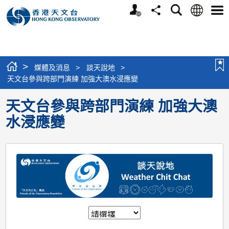
個
語
搜
分
選
人
言
尋
享
單
版
網
站
>
媒體及消息
>
談天說地
>
天文台參與跨部門演練 加強大澳水浸應變
天文台參與跨部門演練 加強大澳
水浸應變