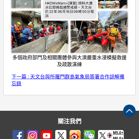
多個政府部門及相關團體參與大澳嚴重水浸模擬救援
及疏散演練
下一篇 : 天文台與所羅門群島氣象局簽署合作諒解備
忘錄
關注我們
M5.0+
M6.0+