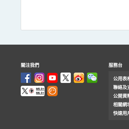
關注我們
服務台
公用表
聯絡及
M5.0+
M6.0+
公開資
相關網
快速用