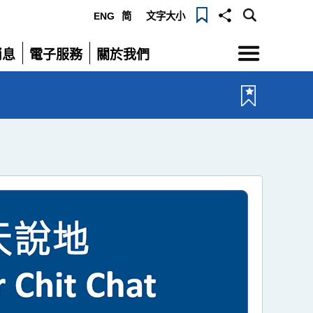
ENG
简
文字大小
選
消息
電子服務
關於我們
單
展
展
開
開