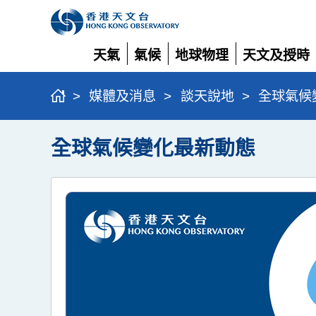
天氣
氣候
地球物理
天文及授時
展
展
展
展
開
開
開
開
>
媒體及消息
>
談天說地
>
全球氣候
全球氣候變化最新動態