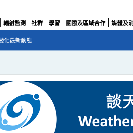
輻射監測
社群
學習
國際及區域合作
媒體及
展
展
展
展
展
開
開
開
開
開
變化最新動態