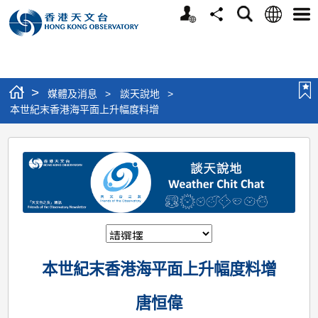
個
語
搜
分
選
人
言
尋
享
單
版
網
站
>
媒體及消息
>
談天說地
>
本世紀末香港海平面上升幅度料增
本
世
紀
末
香
港
本世紀末香港海平面上升幅度料增
海
平
唐恒偉