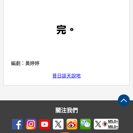
編劇：黃婷婷
昔日談天說地
關注我們
M5.0+
M6.0+