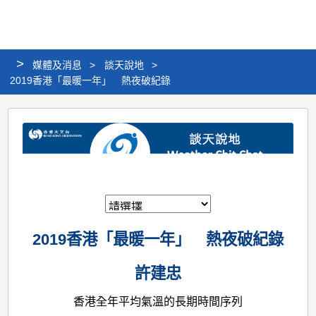
個
分
搜
語
選
人
享
尋
言
單
版
>
媒體及消息
>
談天說地
>
網
2019香港「最暖一年」 熱夜破紀錄
站
2019
香
港
「最
暖
一
2019香港「最暖一年」 熱夜破紀錄
年」
熱
許建忠
夜
香港全年平均氣溫的長期時間序列
破