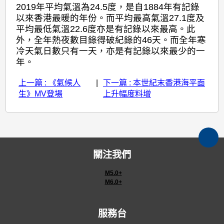
2019年平均氣溫為24.5度，是自1884年有記錄
紀
以來香港最暖的年份。而平均最高氣溫27.1度及
錄
平均最低氣溫22.6度亦是有記錄以來最高。此
外，全年熱夜數目錄得破紀錄的46天。而全年寒
冷天氣日數只有一天，亦是有記錄以來最少的一
年。
上一篇 : 《氣候人
|
下一篇 : 本世紀末香港海平面
生》MV登場
上升幅度料增
關注我們
M5.0+
M6.0+
服務台