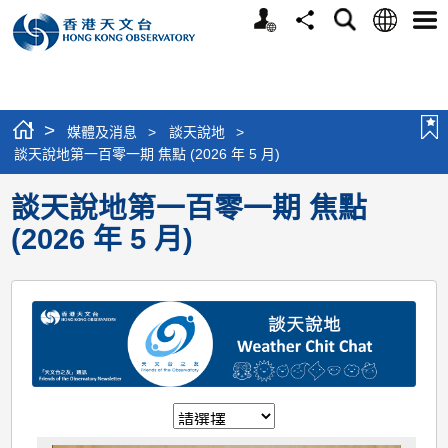
個
語
搜
分
選
人
言
尋
享
單
版
網
站
>
媒體及消息
>
談天說地
>
談天說地第一百零一期 焦點 (2026 年 5 月)
談天說地第一百零一期 焦點
(2026 年 5 月)