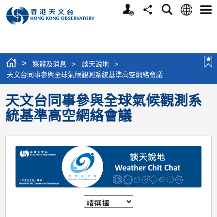
個
語
搜
分
選
人
言
尋
享
單
版
網
站
>
媒體及消息
>
談天說地
>
天文台同事參與全球氣候觀測系統基準高空網絡會議
天文台同事參與全球氣候觀測系
統基準高空網絡會議