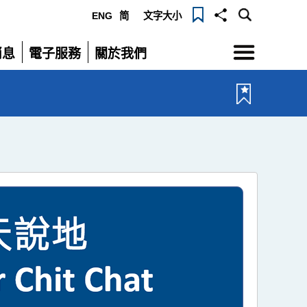
ENG
简
文字大小
選
消息
電子服務
關於我們
單
展
展
開
開