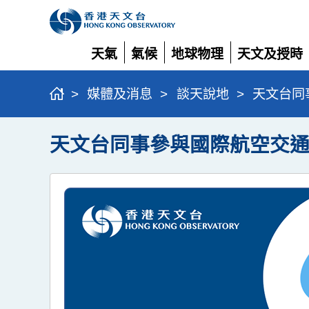
天氣
氣候
地球物理
天文及授時
展
展
展
展
開
開
開
開
>
媒體及消息
>
談天說地
>
天文台同
天文台同事參與國際航空交