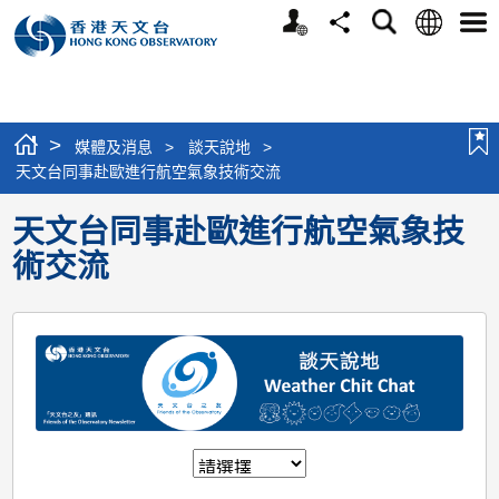
個
語
搜
分
選
人
言
尋
享
單
版
網
站
>
媒體及消息
>
談天說地
>
天文台同事赴歐進行航空氣象技術交流
天文台同事赴歐進行航空氣象技
術交流