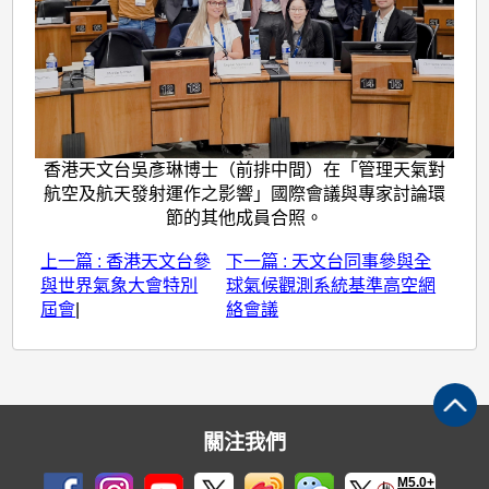
香港天文台吳彥琳博士（前排中間）在「管理天氣對
航空及航天發射運作之影響」國際會議與專家討論環
節的其他成員合照。
上一篇 : 香港天文台參
下一篇 : 天文台同事參與全
與世界氣象大會特別
球氣候觀測系統基準高空網
屆會
|
絡會議
關注我們
M5.0+