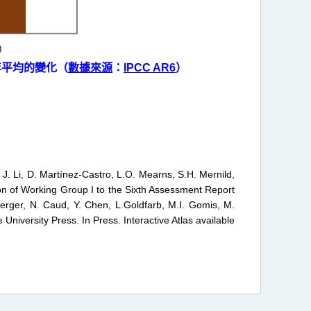
4年平均的變化（
數據來源
：
IPCC AR6
）
 J. Li, D. Martínez-Castro, L.O. Mearns, S.H. Mernild,
on of Working Group I to the Sixth Assessment Report
erger, N. Caud, Y. Chen, L.Goldfarb, M.I. Gomis, M.
University Press. In Press. Interactive Atlas available