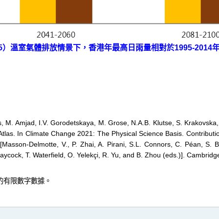
-8.5）溫室氣體排放情景下，香港年最高日雨量相對於1995-201
s, M. Amjad, I.V. Gorodetskaya, M. Grose, N.A.B. Klutse, S. Krakovska,
Atlas. In Climate Change 2021: The Physical Science Basis. Contributi
Masson-Delmotte, V., P. Zhai, A. Pirani, S.L. Connors, C. Péan, S. B
ycock, T. Waterfield, O. Yelekçi, R. Yu, and B. Zhou (eds.)]. Cambridge 
站發放的有限數字數據。