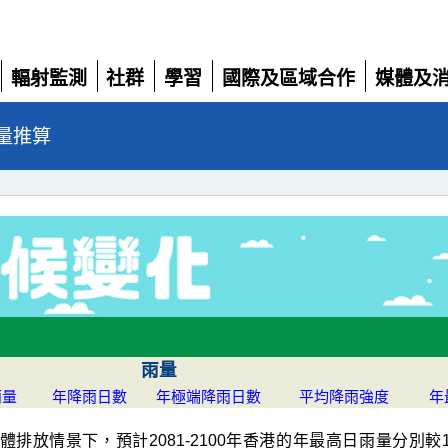
輻射監測
社群
學習
國際及區域合作
媒體及
展
展
展
展
展
開
開
開
開
開
量推算
雨量
雨量
年降雨日數
年極端降雨日數
平均降雨強度
年
溫室氣體排放情景下，預計2081-2100年香港的年最高日雨量分別較