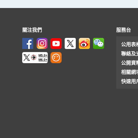
關注我們
服務台
公用表
聯絡及
M5.0+
M6.0+
公開資
相關網
快速用