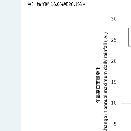
推
台）增加約16.0%和28.1%。
算