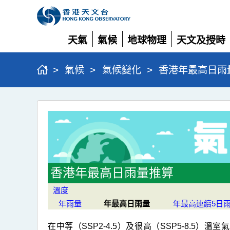
天氣
氣候
地球物理
天文及授時
展
展
展
展
開
開
開
開
>
氣候
>
氣候變化
>
香港年最高日雨
香
港
年
最
高
香港年最高日雨量推算
日
溫度
雨
年雨量
年最高日雨量
年最高連續5日
量
在中等（SSP2-4.5）及很高（SSP5-8.5）