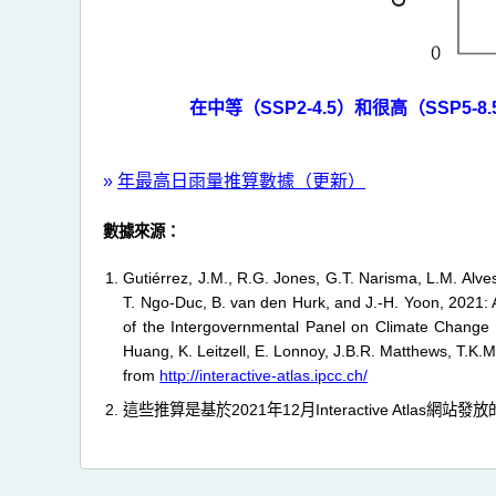
在中等（SSP2-4.5）和很高（SSP5
»
年最高日雨量推算數據（更新）
數據來源：
Gutiérrez, J.M., R.G. Jones, G.T. Narisma, L.M. Alve
T. Ngo-Duc, B. van den Hurk, and J.-H. Yoon, 2021: 
of the Intergovernmental Panel on Climate Change [
Huang, K. Leitzell, E. Lonnoy, J.B.R. Matthews, T.K.Ma
from
http://interactive-atlas.ipcc.ch/
這些推算是基於2021年12月Interactive Atlas網