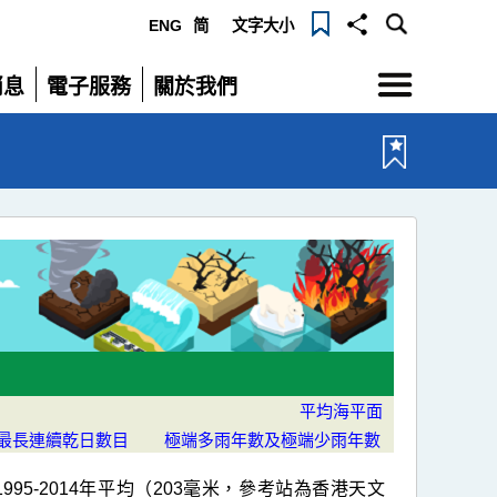
ENG
简
文字大小
選
消息
電子服務
關於我們
單
展
展
開
開
平均海平面
最長連續乾日數目
極端多雨年數及極端少雨年數
1995-2014年平均（203毫米，參考站為香港天文