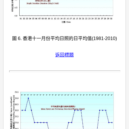
圖 6. 香港十一月份平均日照的日平均值(1981-2010)
返回標題