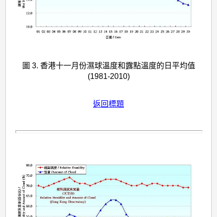
圖 3. 香港十一月份濕球溫度和露點溫度的日平均值
(1981-2010)
返回標題