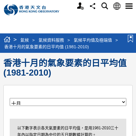
個
語
搜
分
選
人
言
尋
享
單
版
網
站
>
氣候
>
氣候資料服務
>
氣候平均值及極端值
>
香港十月的氣象要素的日平均值 (1981-2010)
香港十月的氣象要素的日平均值
(1981-2010)
月
以下數字表示各天氣要素的日平均值，是用1981-2010三十
年內以指定日期為中位的五日期數據計算的。