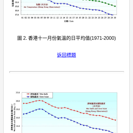
圖 2. 香港十一月份氣溫的日平均值(1971-2000)
返回標題