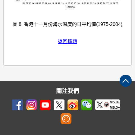
圖 8. 香港十一月份海水溫度的日平均值(1975-2004)
返回標題
關注我們
M5.0+
M6.0+