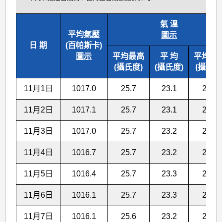
氣 溫
平均氣壓
圖示
日 期
(百帕斯卡)
圖示
平均最高
平 均
平均最
(攝氏度)
(攝氏度)
(攝氏度
11月1日
1017.0
25.7
23.1
21.0
11月2日
1017.1
25.7
23.1
21.0
11月3日
1017.0
25.7
23.2
21.2
11月4日
1016.7
25.7
23.2
21.3
11月5日
1016.4
25.7
23.3
21.4
11月6日
1016.1
25.7
23.3
21.5
11月7日
1016.1
25.6
23.2
21.4