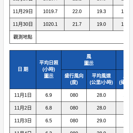
11月29日
1019.7
22.0
19.3
17.0
11月30日
1020.1
21.7
19.0
16.7
觀測地點
風
平均日照
圖示
日 期
(小時)
圖示
盛行風向
平均風速
上午
(度)
(公里/小時)
(攝氏度
11月1日
6.9
080
28.0
24.8
11月2日
6.8
080
28.0
24.7
11月3日
6.5
080
29.0
24.6