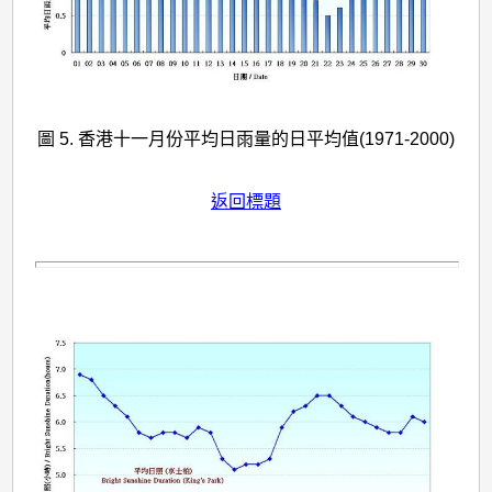
圖 5. 香港十一月份平均日雨量的日平均值(1971-2000)
返回標題