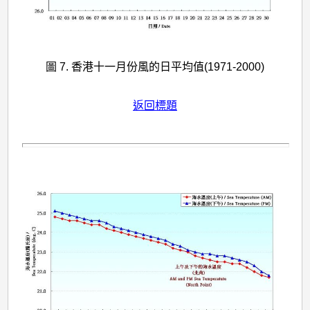
圖 7. 香港十一月份風的日平均值(1971-2000)
返回標題