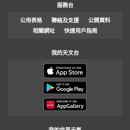
服務台
公用表格
聯絡及支援
公開資料
相關網址
快速用戶指南
我的天文台