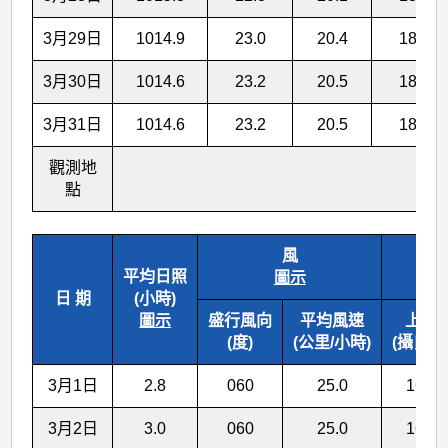
3月29日
1014.9
23.0
20.4
18.4
3月30日
1014.6
23.2
20.5
18.6
3月31日
1014.6
23.2
20.5
18.5
觀測地
點
風
海
平均日照
圖示
日 期
(小時)
圖示
盛行風向
平均風速
上午
(度)
(公里/小時)
(攝氏度
3月1日
2.8
060
25.0
16.8
3月2日
3.0
060
25.0
16.9