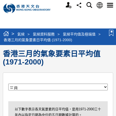
個
語
搜
分
選
人
言
尋
享
單
版
網
站
>
氣候
>
氣候資料服務
>
氣候平均值及極端值
>
香港三月的氣象要素日平均值 (1971-2000)
香港三月的氣象要素日平均值
(1971-2000)
月
以下數字表示各天氣要素的日平均值，是用1971-2000三十
年內以指定日期為中位的五日期數據計算的。