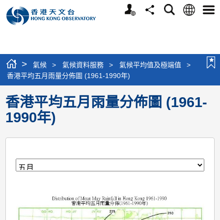
個
語
搜
分
選
人
言
尋
享
單
版
網
站
>
氣候
>
氣候資料服務
>
氣候平均值及極端值
>
香港平均五月雨量分佈圖 (1961-1990年)
香港平均五月雨量分佈圖 (1961-
1990年)
月