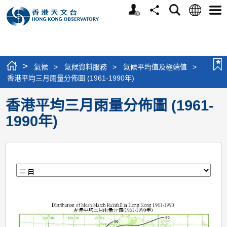
個
語
搜
分
選
人
言
尋
享
單
版
網
站
>
氣候
>
氣候資料服務
>
氣候平均值及極端值
>
香港平均三月雨量分佈圖 (1961-1990年)
香港平均三月雨量分佈圖 (1961-
1990年)
月