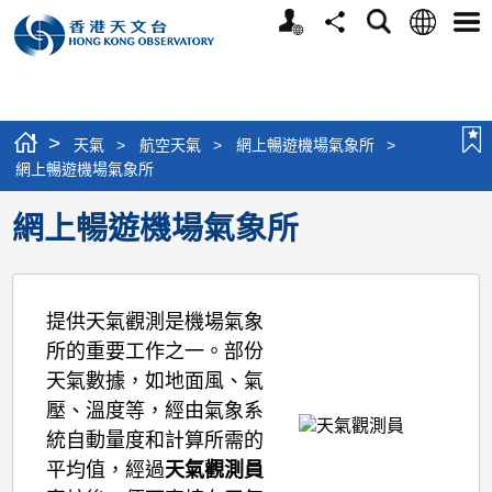
個
語
搜
分
選
人
言
尋
享
單
版
網
站
>
天氣
>
航空天氣
>
網上暢遊機場氣象所
>
網上暢遊機場氣象所
網上暢遊機場氣象所
提供天氣觀測是機場氣象
所的重要工作之一。部份
天氣數據，如地面風、氣
壓、溫度等，經由氣象系
統自動量度和計算所需的
平均值，經過
天氣觀測員