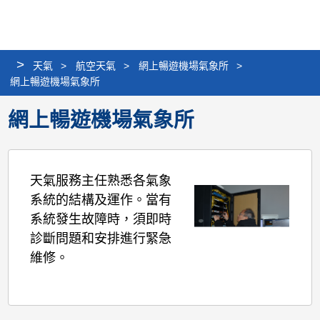
個
分
搜
語
選
人
享
尋
言
單
版
>
天氣
>
航空天氣
>
網上暢遊機場氣象所
網
>
網上暢遊機場氣象所
站
網上暢遊機場氣象所
天氣服務主任熟悉各氣象
系統的結構及運作。當有
系統發生故障時，須即時
診斷問題和安排進行緊急
維修。