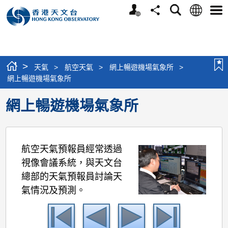
個
語
搜
分
選
人
言
尋
享
單
版
網
站
>
天氣
>
航空天氣
>
網上暢遊機場氣象所
>
網上暢遊機場氣象所
網上暢遊機場氣象所
航空天氣預報員經常透過
視像會議系統，與天文台
總部的天氣預報員討論天
氣情況及預測。