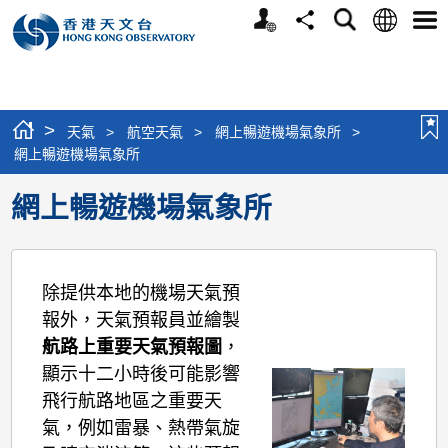
個
語
搜
分
選
人
言
尋
享
單
版
網
站
>
天氣
>
航空天氣
>
網上暢遊機場氣象所
>
網上暢遊機場氣象所
網上暢遊機場氣象所
除提供本地的機場天氣預
報外，天氣預報員並繪製
航路上重要天氣預報圖
，
顯示十二小時後可能影響
飛行航路地區之重要天
氣，例如雷暴、熱帶氣旋