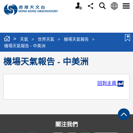
個
語
搜
分
選
人
言
尋
享
單
版
網
站
>
天氣
>
世界天氣
>
機場天氣報告
>
機場天氣報告 - 中美洲
機場天氣報告 - 中美洲
回到主頁
關注我們