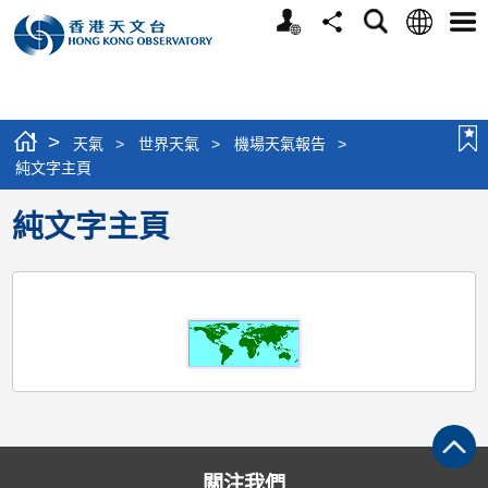
個
語
搜
分
選
人
言
尋
享
單
版
網
站
>
天氣
>
世界天氣
>
機場天氣報告
>
純文字主頁
純文字主頁
關注我們