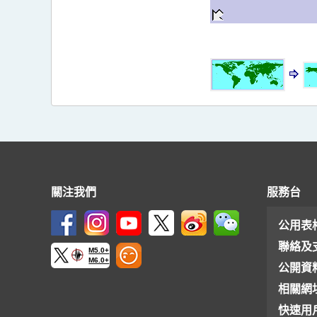
關注我們
服務台
公用表
聯絡及
M5.0+
M6.0+
公開資
相關網
快速用