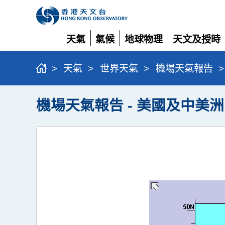
天氣
氣候
地球物理
天文及授時
展
展
展
展
開
開
開
開
>
天氣
>
世界天氣
>
機場天氣報告
>
機場天氣報告 - 美國及中美洲