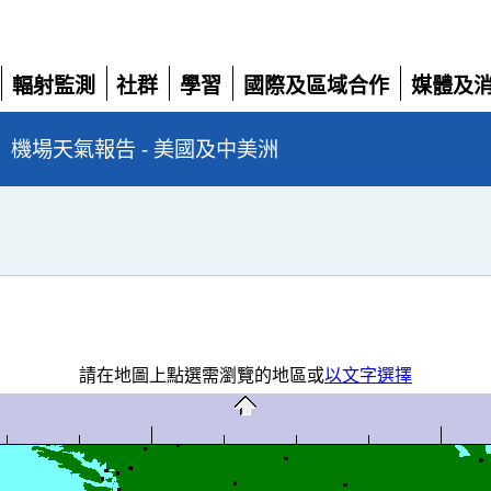
輻射監測
社群
學習
國際及區域合作
媒體及
展
展
展
展
展
開
開
開
開
開
機場天氣報告 - 美國及中美洲
請在地圖上點選需瀏覽的地區或
以文字選擇