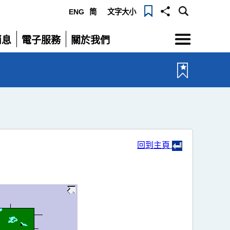
ENG
简
文字大小
選
消息
電子服務
關於我們
單
展
展
開
開
回到主頁