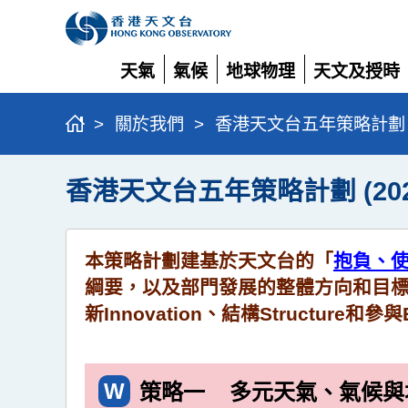
天氣
氣候
地球物理
天文及授時
展
展
展
展
開
開
開
開
>
關於我們
>
香港天文台五年策略計劃 (20
香港天文台五年策略計劃 (2022 
本策略計劃建基於天文台的「
抱負、
綱要，以及部門發展的整體方向和目標（
新Innovation、結構Structure
W
策略一
多元天氣、氣候與