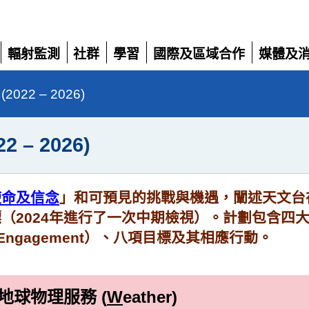
輻射監測
社群
學習
國際及區域合作
媒體及
展
展
展
展
展
開
開
開
開
開
22 – 2026)
– 2026)
使命及信念
」和可預見的挑戰與機遇，闡述天文台在
2024年進行了一次中期檢視）。計劃包含四大策略
和參與Engagement）、八項目標及其相應行動。
地球物理服務
(
W
eather)