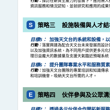
行動：
探討在新質生產力的發展下，應用無人
資訊服務和情況認知、並就研究和應用的成果
S
策略三
設施裝備與人才結構
目標5：
加強天文台的系統和設備，以
行動：
落實興建為配合天文台未來發展而設計
以及加強資訊系統，為不同用戶提供更多元化
理日益龐大的數據量及支援天氣臨近預報系統、
目標6：
提升團隊專業水平和服務質素
行動：
加強天文台團隊的專業培訓和知識傳承
和培訓機會，吸納天文台所需的人才。
E
策略四
伙伴參與及公眾溝通
目標7：
透過多元伙伴合作開拓新服務