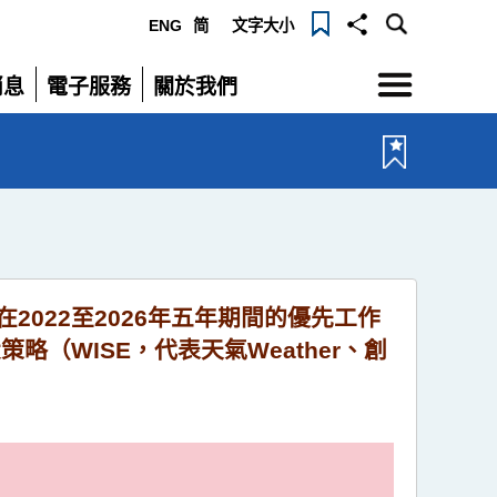
ENG
简
文字大小
選
消息
電子服務
關於我們
單
展
展
開
開
2022至2026年五年期間的優先工作
（WISE，代表天氣Weather、創