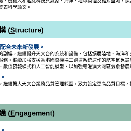
機、機械人和遙感科技於氣象、海洋、地球物理及輻射監測，揉
發表科學論文。
 (
S
tructure)
配合未來新發展。
的副樓，繼續提升天文台的系統和設備，包括擴展陸地、海洋和
服務。繼續加強支援香港國際機場三跑道系統運作的航空氣象設
數值預報模式和人工智能模型，以加強粵港澳大灣區氣象發展規劃（
。
，繼續擴大天文台業務品質管理範圍，致力設定更高品質目標，
 (
E
ngagement)
。