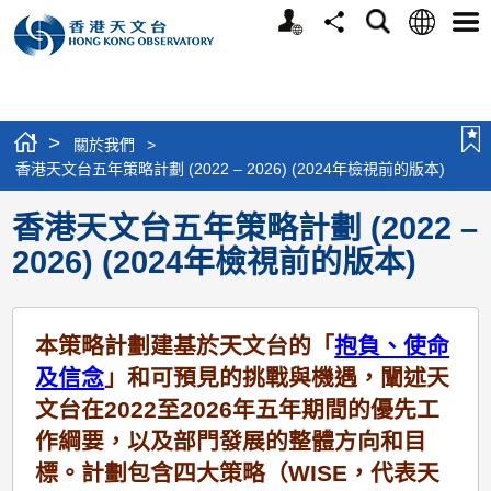
個
語
搜
分
選
人
言
尋
享
單
版
網
站
>
關於我們
>
香港天文台五年策略計劃 (2022 – 2026) (2024年檢視前的版本)
香港天文台五年策略計劃 (2022 –
2026) (2024年檢視前的版本)
本策略計劃建基於天文台的「
抱負、使命
及信念
」和可預見的挑戰與機遇，闡述天
文台在2022至2026年五年期間的優先工
作綱要，以及部門發展的整體方向和目
標。計劃包含四大策略（WISE，代表天