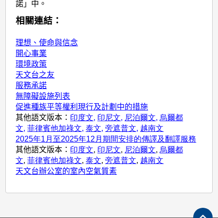
諾」中。
相關連結：
理想、使命與信念
開心事業
環境政策
天文台之友
服務承諾
無障礙設施列表
促進種族平等權利現行及計劃中的措施
其他語文版本：
印度文,
印尼文,
尼泊爾文,
烏爾都
文,
菲律賓他加祿文,
泰文,
旁遮普文,
越南文
2025年1月至2025年12月期間安排的傳譯及翻譯服務
其他語文版本：
印度文
,
印尼文
,
尼泊爾文
,
烏爾都
文
,
菲律賓他加祿文
,
泰文
,
旁遮普文
,
越南文
天文台辦公室的室內空氣質素