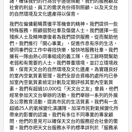
諸，確保我們的行為合乎道德規範、我們的服務顧及
社會的利益、員工的需求充份得到照顧，以及天文台
的自然環境及文化遺產得以保育。
我們在僱傭範疇貫徹平等機會的精神。我們提供一些
特殊服務，照顧弱勢社羣及傷健人士。我們選擇一些
殘疾人士及精神康復者為我們提供服務，從而幫助他
們。我們推行「開心事業」，促進作息有序的生活，
使同事們從工作中尋找快樂，愉快地服務社羣。我們
擁有一隊由熱心同事組成的義工隊，在工餘時間幫助
老弱和有需要的人士。我們尊重環境，並訂立環境政
策，保育天文台的自然環境及文化遺產。為實踐良好
的室內空氣質素管理，我們全部合資格的處所均已參
加室內空氣質素檢定計劃及定期評核其室內空氣質
素。我們有超過10,000位「天文台之友」會員，他們
經常參加天文台舉辦的活動。我們舉辦一系列的外展
及公眾教育活動，提高市民的生活質素。我們有一支
超過25人的氣候變化演講隊，加深市民對氣候變化所
帶來的影響的認識。我們有多位不同專業的專家顧
問，他們的意見可以確保天文台的服務迎合社會的需
要。我們亦把天文台服務水平的標準詳列於「服務承