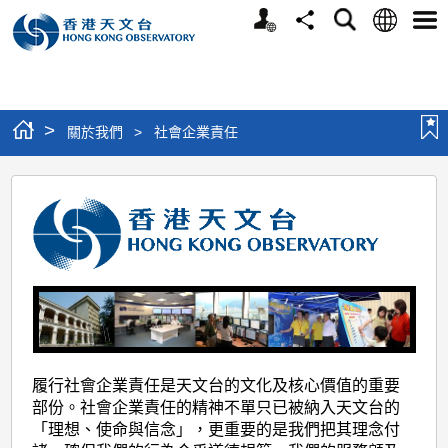
個
語
搜
分
選
人
言
尋
享
單
版
網
站
>
關於我們
>
社會企業責任
社
會
企
業
責
任
履行社會企業責任是天文台的文化及核心價值的重要
部份。社會企業責任的精神不單只已被納入天文台的
「理想、使命與信念」，更重要的是我們把其理念付