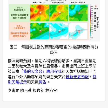
圖三 電腦模式對於驟雨影響廣東的持續時間尚有分
歧。
按照現時預測，星期六稍後驟雨增多，星期日至星期
二雨勢較大及有幾陣狂風雷暴，市民出門上班上學前
請留意
「我的天文台」應用程式
的天氣推送通知，而
進行戶外活動亦須時刻留意天文台
最新天氣預報
，
特
別天氣提示
和天氣
警告
。
李崇灝 陳玉葆 楊逸朗 林沁宜