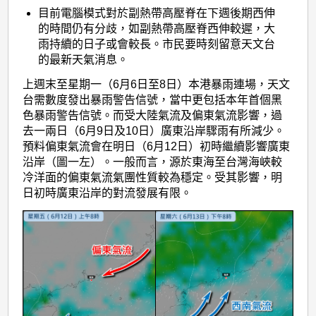
目前電腦模式對於副熱帶高壓脊在下週後期西伸
的時間仍有分歧，如副熱帶高壓脊西伸較遲，大
雨持續的日子或會較長。市民要時刻留意天文台
的最新天氣消息。
上週末至星期一（6月6日至8日）本港暴雨連場，天文
台需數度發出暴雨警告信號，當中更包括本年首個黑
色暴雨警告信號。而受大陸氣流及偏東氣流影響，過
去一兩日（6月9日及10日）廣東沿岸驟雨有所減少。
預料偏東氣流會在明日（6月12日）初時繼續影響廣東
沿岸（圖一左）。一般而言，源於東海至台灣海峽較
冷洋面的偏東氣流氣團性質較為穩定。受其影響，明
日初時廣東沿岸的對流發展有限。