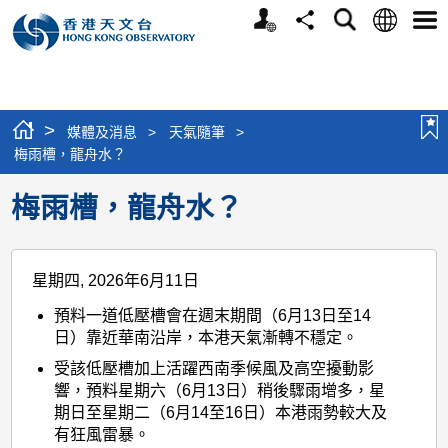
個
語
搜
分
選
人
言
尋
享
單
版
網
站
>
媒體及消息
>
天氣隨筆
>
梅雨槽，龍舟水？
梅雨槽，龍舟水？
星期四, 2026年6月11日
預料一道低壓槽會在週末期間（6月13日至14
日）靠近華南沿岸，本港天氣漸轉不穩定。
受該低壓槽加上活躍西南季候風及高空擾動影
響，預料星期六（6月13日）稍後驟雨增多，星
期日至星期二（6月14至16日）本港雨勢較大及
有狂風雷暴。