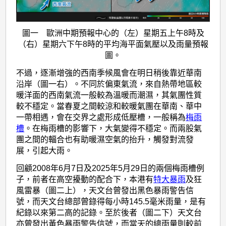
圖一 歐洲中期預報中心的（左）星期五上午8時及
（右）星期六下午8時的平均海平面氣壓以及雨量預報
圖。
不過，逐漸增強的西南季候風會在明日稍後靠近華南
沿岸（圖一右）。不同於偏東氣流，來自熱帶地區較
暖洋面的西南氣流一般較為溫暖而潮濕，其氣團性質
較不穩定。當春夏之間較涼和較暖氣團在華南、華中
一帶相遇，會在交界之處形成低壓槽，一般稱為
梅雨
槽
。在梅雨槽的影響下，大氣變得不穩定。而兩股氣
團之間的輻合也有助暖濕空氣的抬升，觸發對流發
展，引起大雨。
回顧2008年6月7日及2025年5月29日的兩個梅雨槽例
子，前者在高空擾動的配合下，本港有
特大暴雨
及狂
風雷暴（圖二上），天文台曾發出黑色暴雨警告信
號，而天文台總部曾錄得每小時145.5毫米雨量，是有
紀錄以來第二高的記錄。至於後者（圖二下）天文台
亦曾發出黃色暴雨警告信號，而當天的總雨量則較前