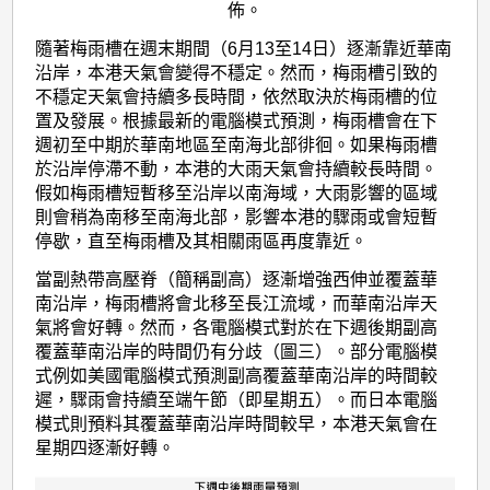
佈。
隨著梅雨槽在週末期間（6月13至14日）逐漸靠近華南
沿岸，本港天氣會變得不穩定。然而，梅雨槽引致的
不穩定天氣會持續多長時間，依然取決於梅雨槽的位
置及發展。根據最新的電腦模式預測，梅雨槽會在下
週初至中期於華南地區至南海北部徘徊。如果梅雨槽
於沿岸停滯不動，本港的大雨天氣會持續較長時間。
假如梅雨槽短暫移至沿岸以南海域，大雨影響的區域
則會稍為南移至南海北部，影響本港的驟雨或會短暫
停歇，直至梅雨槽及其相關雨區再度靠近。
當副熱帶高壓脊（簡稱副高）逐漸增強西伸並覆蓋華
南沿岸，梅雨槽將會北移至長江流域，而華南沿岸天
氣將會好轉。然而，各電腦模式對於在下週後期副高
覆蓋華南沿岸的時間仍有分歧（圖三）。部分電腦模
式例如美國電腦模式預測副高覆蓋華南沿岸的時間較
遲，驟雨會持續至端午節（即星期五）。而日本電腦
模式則預料其覆蓋華南沿岸時間較早，本港天氣會在
星期四逐漸好轉。