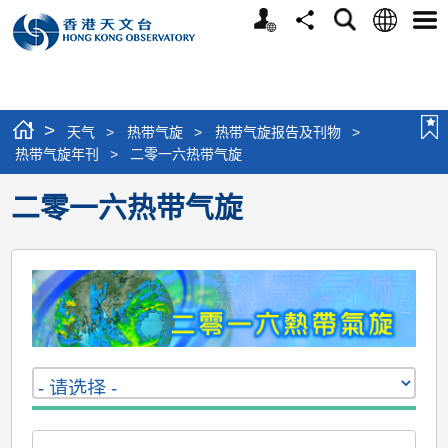
个
语
搜
分
选
人
言
寻
享
单
版
网
站
>
天气
>
热带气旋
>
热带气旋报告及刊物
>
热带气旋年刊
>
二零一六热带气旋
二零一六热带气旋