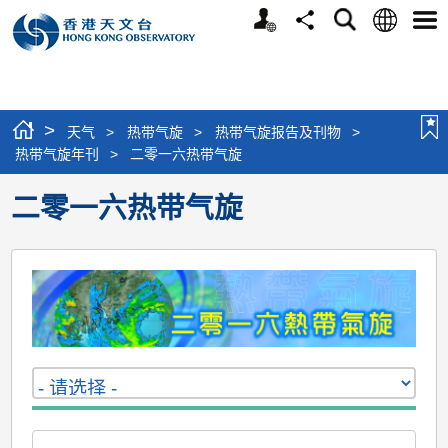
个
语
搜
分
选
人
言
寻
享
单
版
网
站
>
天气
>
热带气旋
>
热带气旋报告及刊物
>
热带气旋年刊
>
二零一六热带气旋
二零一六热带气旋