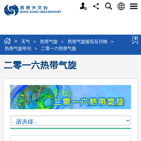
个
语
搜
分
选
人
言
寻
享
单
版
网
站
>
天气
>
热带气旋
>
热带气旋报告及刊物
>
热带气旋年刊
>
二零一六热带气旋
二零一六热带气旋