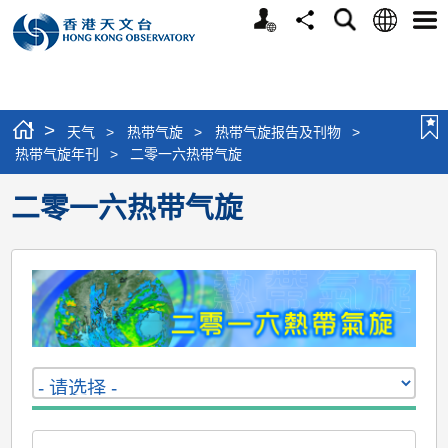
个
语
搜
分
选
人
言
寻
享
单
版
网
站
>
天气
>
热带气旋
>
热带气旋报告及刊物
>
热带气旋年刊
>
二零一六热带气旋
二零一六热带气旋