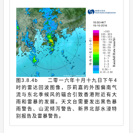
图3.8.4b 二零一六年十月十九日下午4
时的雷达回波图像，莎莉嘉的外围偏南气
流与东北季候风的辐合引致香港附近有大
雨和雷暴的发展。天文台需要发出黑色暴
雨警告、山泥倾泻警告、新界北部水浸特
别报告及雷暴警告。