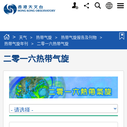
个
语
搜
分
选
人
言
寻
享
单
版
网
站
>
天气
>
热带气旋
>
热带气旋报告及刊物
>
热带气旋年刊
>
二零一六热带气旋
二零一六热带气旋