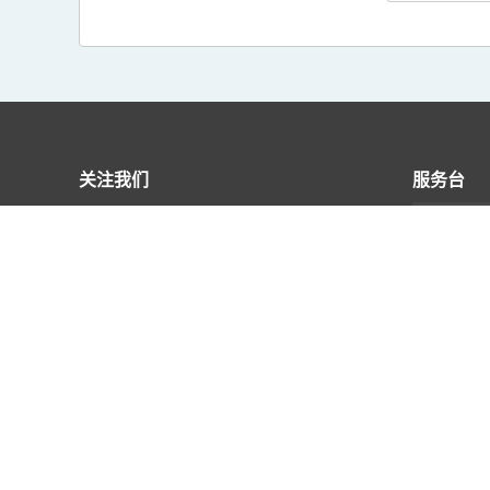
关注我们
服务台
M5.0+
公用表
M6.0+
联络及
公开资
相关网
快速用