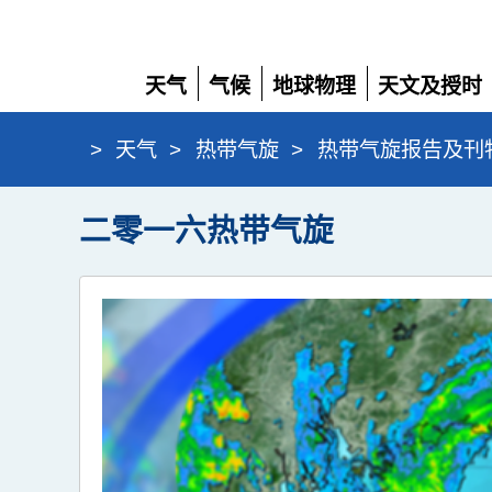
天气
气候
地球物理
天文及授时
展
展
展
展
开
开
开
开
>
天气
>
热带气旋
>
热带气旋报告及刊
二零一六热带气旋