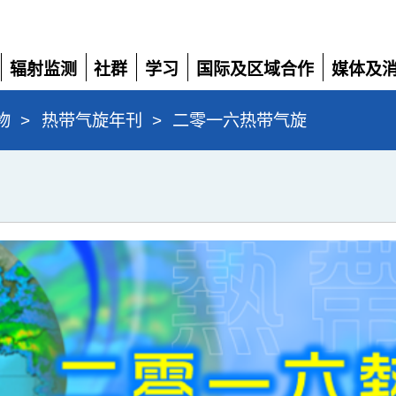
辐射监测
社群
学习
国际及区域合作
媒体及
展
展
展
展
展
开
开
开
开
开
物
>
热带气旋年刊
>
二零一六热带气旋