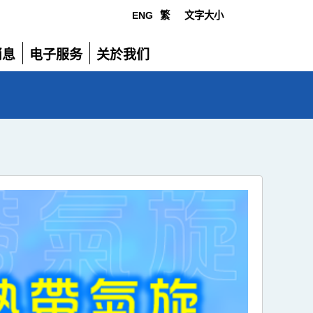
ENG
繁
文字大小
选
消息
电子服务
关於我们
单
展
展
开
开