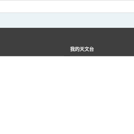
我的天文台
格
支援
料
址
户指南