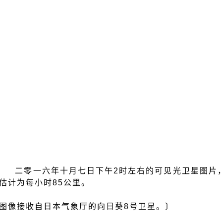
.3a 二零一六年十月七日下午2时左右的可见光卫星图
估计为每小时85公里。
图像接收自日本气象厅的向日葵8号卫星。〕