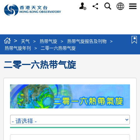
个
语
搜
分
选
人
言
寻
享
单
版
网
站
>
天气
>
热带气旋
>
热带气旋报告及刊物
>
热带气旋年刊
>
二零一六热带气旋
二零一六热带气旋