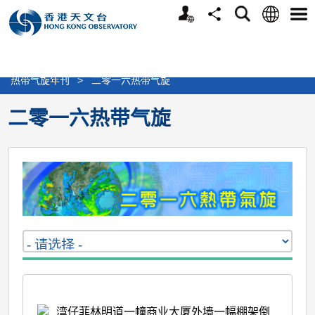
个
语
搜
分
选
人
言
寻
享
单
版
>
天气
>
热带气旋
>
热带气旋报告及刊物
网
>
热带气旋年刊
>
二零一六热带气旋
站
二零一六热带气旋