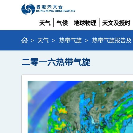
天气
气候
地球物理
天文及授时
展
展
展
展
开
开
开
开
>
天气
>
热带气旋
>
热带气旋报告及
二零一六热带气旋