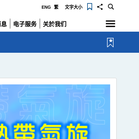
ENG
繁
文字大小
选
消息
电子服务
关於我们
单
展
展
开
开