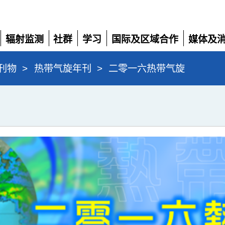
辐射监测
社群
学习
国际及区域合作
媒体及
展
展
展
展
展
开
开
开
开
开
刊物
>
热带气旋年刊
>
二零一六热带气旋