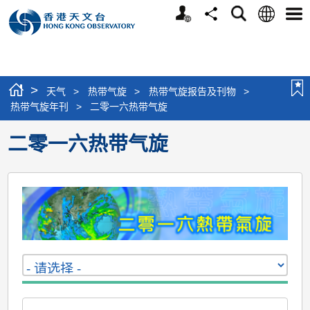
个
语
搜
分
选
人
言
寻
享
单
版
网
站
>
天气
>
热带气旋
>
热带气旋报告及刊物
>
热带气旋年刊
>
二零一六热带气旋
二零一六热带气旋