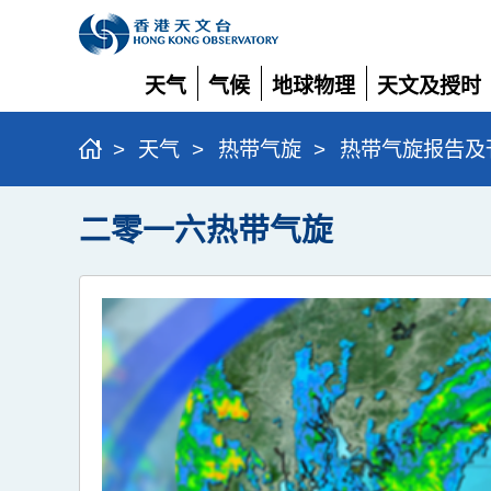
天气
气候
地球物理
天文及授时
展
展
展
展
开
开
开
开
>
天气
>
热带气旋
>
热带气旋报告及
二零一六热带气旋