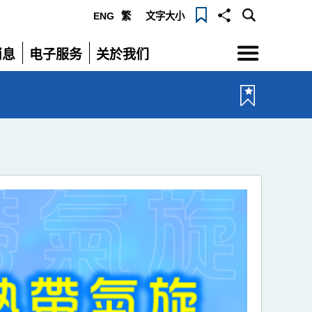
ENG
繁
文字大小
选
消息
电子服务
关於我们
单
展
展
开
开