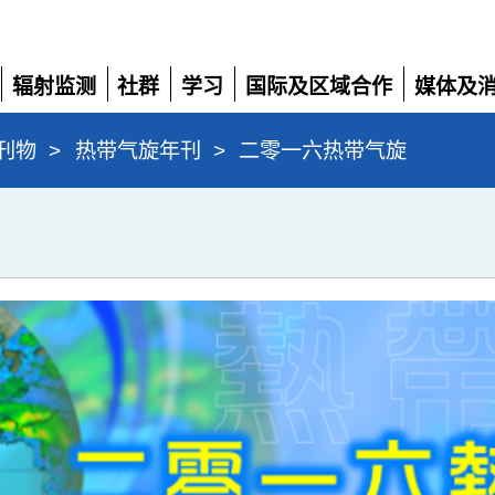
辐射监测
社群
学习
国际及区域合作
媒体及
展
展
展
展
展
开
开
开
开
开
刊物
>
热带气旋年刊
>
二零一六热带气旋