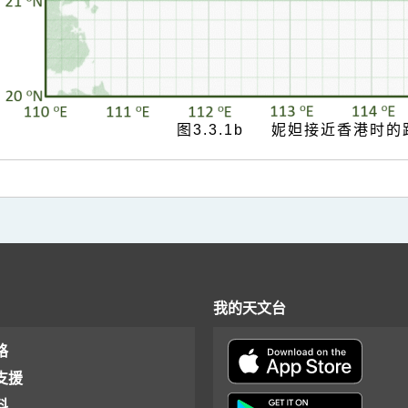
图3.3.1b 妮妲接近香港时
我的天文台
格
支援
料