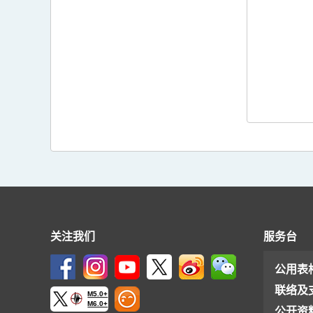
关注我们
服务台
公用表
联络及
M5.0+
M6.0+
公开资