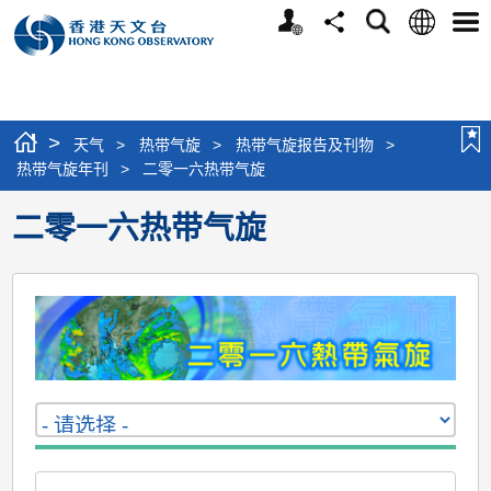
个
语
搜
分
选
人
言
寻
享
单
版
网
站
>
天气
>
热带气旋
>
热带气旋报告及刊物
>
热带气旋年刊
>
二零一六热带气旋
二零一六热带气旋