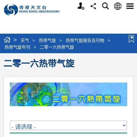
个
语
搜
分
选
人
言
寻
享
单
版
网
站
>
天气
>
热带气旋
>
热带气旋报告及刊物
>
热带气旋年刊
>
二零一六热带气旋
二零一六热带气旋