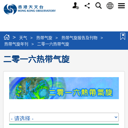
个
语
搜
分
选
人
言
寻
享
单
版
网
站
>
天气
>
热带气旋
>
热带气旋报告及刊物
>
热带气旋年刊
>
二零一六热带气旋
二零一六热带气旋